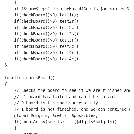
    }
    if ($showSteps) displayBoard($cells,$possibles,$ro
    if(checkBoard()>0) test1();
    if(checkBoard()>0) test2r();
    if(checkBoard()>0) test2c();
    if(checkBoard()>0) test2s();
    if(checkBoard()>0) test3r();
    if(checkBoard()>0) test3c();
    if(checkBoard()>0) test4r();
    if(checkBoard()>0) test4c();
}
function checkBoard()
{
    // Checks the board to see if we are finished and 
    // -1 board has failed and can't be solved
    // 0 board is finished successfully
    // 1 board is not finsihed, and we can continue wo
    global $digits, $cells, $possibles;
    if(countArray($cells) == ($digits*$digits))
    {