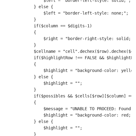
                $left = "border-left-style: solid;";
            } else {
                $left = "border-left-style: none;";
            }
            if($column == $digits-1)
            {
                $right = "border-right-style: solid;";
            }
            $cellname = "cell".dechex($row).dechex($co
            if($highlightRow !== FALSE && $highlightRo
            {
                $highlight = "background-color: yellow
            } else {
                $highlight = "";
            }
            if($possibles && $cells[$row][$column] == 
            {
                $message = "UNABLE TO PROCEED: Found t
                $highlight = "background-color: red;";
            } else {
                $highlight = "";
            }