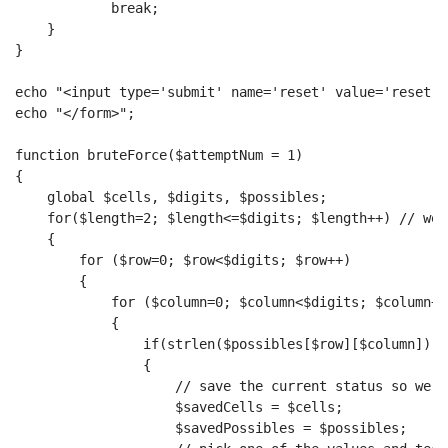
            break;
    }
}
echo "<input type='submit' name='reset' value='reset'>
echo "</form>";
function bruteForce($attemptNum = 1)
{
    global $cells, $digits, $possibles;
    for($length=2; $length<=$digits; $length++) // we 
    {
        for ($row=0; $row<$digits; $row++)
        {
            for ($column=0; $column<$digits; $column++
            {
                if(strlen($possibles[$row][$column]) =
                {
                    // save the current status so we c
                    $savedCells = $cells;
                    $savedPossibles = $possibles;