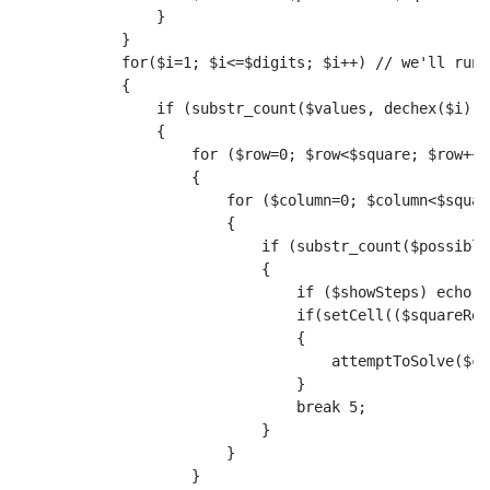
                }
            }
            for($i=1; $i<=$digits; $i++) // we'll run 
            {
                if (substr_count($values, dechex($i)) 
                {
                    for ($row=0; $row<$square; $row++)
                    {
                        for ($column=0; $column<$squar
                        {
                            if (substr_count($possible
                            {
                                if ($showSteps) echo "
                                if(setCell(($squareRow
                                {
                                    attemptToSolve($ce
                                }
                                break 5;
                            }
                        }
                    }