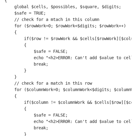
{
    global $cells, $possibles, $square, $digits;
    $safe = TRUE;
    // check for a mtach in this column
    for ($rowWork=0; $rowWork<$digits; $rowWork++)
    {
        if($row != $rowWork && $cells[$rowWork][$colum
        {
            $safe = FALSE;
            echo "<h2>ERROR: Can't add $value to cell 
            break;
        }
    }
    // check for a match in this row
    for ($columnWork=0; $columnWork<$digits; $columnWo
    {
        if($column != $columnWork && $cells[$row][$col
        {
            $safe = FALSE;
            echo "<h2>ERROR: Can't add $value to cell 
            break;
        }