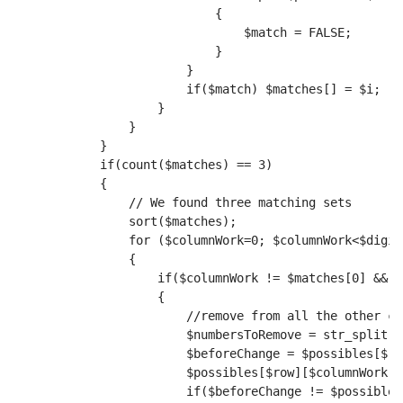
                            {
                                $match = FALSE;
                            }
                        }
                        if($match) $matches[] = $i;
                    }
                }
            }
            if(count($matches) == 3)
            {
                // We found three matching sets
                sort($matches);
                for ($columnWork=0; $columnWork<$digit
                {
                    if($columnWork != $matches[0] && $
                    {
                        //remove from all the other ce
                        $numbersToRemove = str_split($
                        $beforeChange = $possibles[$ro
                        $possibles[$row][$columnWork] 
                        if($beforeChange != $possibles