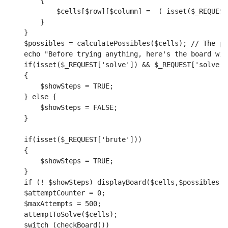
        {
            $cells[$row][$column] =  ( isset($_REQUEST
        }
    }
    $possibles = calculatePossibles($cells); // The po
    echo "Before trying anything, here's the board wit
    if(isset($_REQUEST['solve']) && $_REQUEST['solve']
    {
        $showSteps = TRUE;
    } else {
        $showSteps = FALSE;
    }
    if(isset($_REQUEST['brute'])) 
    {
        $showSteps = TRUE;
    }
    if (! $showSteps) displayBoard($cells,$possibles);
    $attemptCounter = 0;
    $maxAttempts = 500;
    attemptToSolve($cells);
    switch (checkBoard())