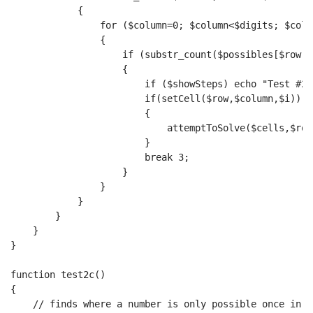
            {
                for ($column=0; $column<$digits; $colu
                {
                    if (substr_count($possibles[$row][
                    {
                        if ($showSteps) echo "Test #2-
                        if(setCell($row,$column,$i)) 
                        {
                            attemptToSolve($cells,$row
                        }
                        break 3;
                    }
                }
            }
        }
    }
}
function test2c()
{
    // finds where a number is only possible once in a