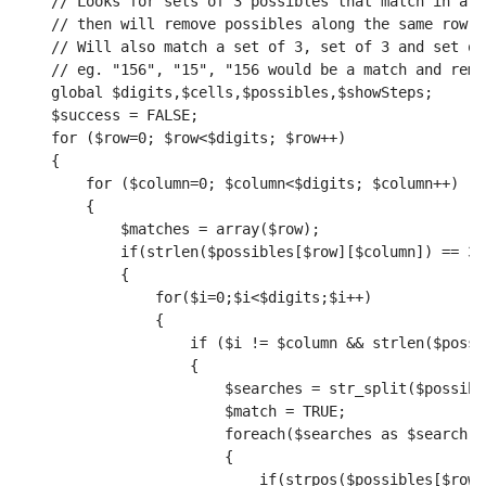
    // Looks for sets of 3 possibles that match in a r
    // then will remove possibles along the same row
    // Will also match a set of 3, set of 3 and set of
    // eg. "156", "15", "156 would be a match and remo
    global $digits,$cells,$possibles,$showSteps;
    $success = FALSE;
    for ($row=0; $row<$digits; $row++)
    {
        for ($column=0; $column<$digits; $column++)
        {
            $matches = array($row);
            if(strlen($possibles[$row][$column]) == 3)
            {
                for($i=0;$i<$digits;$i++)
                {
                    if ($i != $column && strlen($possi
                    {
                        $searches = str_split($possibl
                        $match = TRUE;
                        foreach($searches as $search)
                        {
                            if(strpos($possibles[$row]