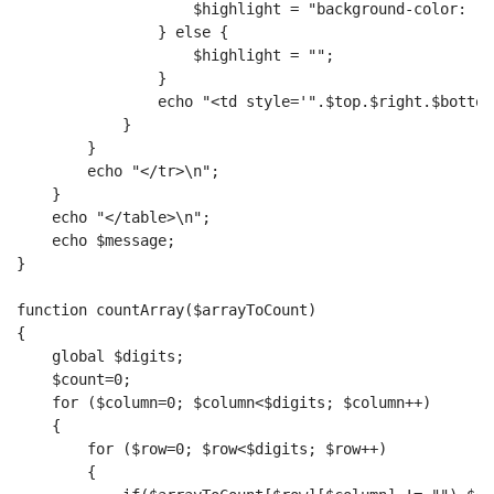
                    $highlight = "background-color: re
                } else {
                    $highlight = "";
                }
                echo "<td style='".$top.$right.$bottom
            }
        }
        echo "</tr>\n";
    }
    echo "</table>\n";
    echo $message;
}
function countArray($arrayToCount)
{
    global $digits;
    $count=0;
    for ($column=0; $column<$digits; $column++)
    {
        for ($row=0; $row<$digits; $row++)
        {