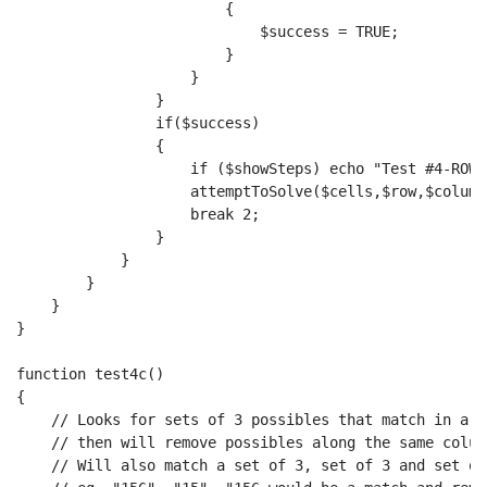
                        {
                            $success = TRUE;
                        }
                    }
                }
                if($success)
                {
                    if ($showSteps) echo "Test #4-ROW 
                    attemptToSolve($cells,$row,$column
                    break 2;
                }
            }
        }
    }
}
function test4c()
{
    // Looks for sets of 3 possibles that match in a c
    // then will remove possibles along the same colum
    // Will also match a set of 3, set of 3 and set of