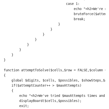
                                case 1:
                                    echo "<h2>We're go
                                    bruteForce($attemp
                                    break;
                            }
                        }
                    }
                }
            }
        }
    }
}
function attemptToSolve($cells,$row = FALSE,$column = 
{
    global $digits, $cells, $possibles, $showSteps,$at
    if($attemptCounter++ > $maxAttempts)
    {
        echo "<h2>We've tried $maxAttempts times and a
        displayBoard($cells,$possibles);
        exit;