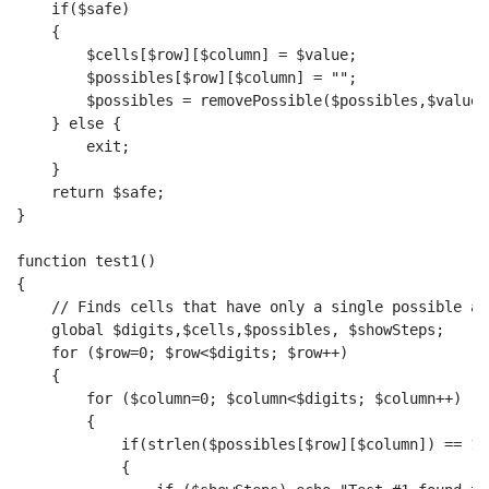
    if($safe)
    {
        $cells[$row][$column] = $value;
        $possibles[$row][$column] = "";
        $possibles = removePossible($possibles,$value,
    } else {
        exit;
    }
    return $safe;
}
function test1()
{
    // Finds cells that have only a single possible an
    global $digits,$cells,$possibles, $showSteps;
    for ($row=0; $row<$digits; $row++)
    {
        for ($column=0; $column<$digits; $column++)
        {
            if(strlen($possibles[$row][$column]) == 1)
            {