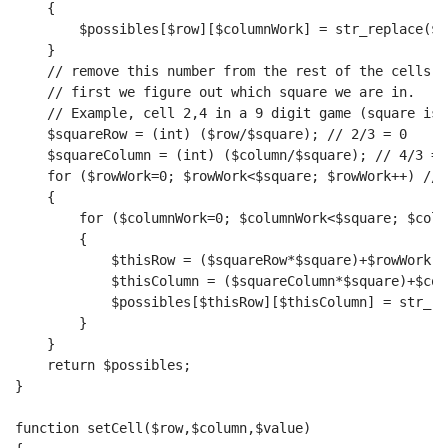
    {
        $possibles[$row][$columnWork] = str_replace($n
    }
    // remove this number from the rest of the cells i
    // first we figure out which square we are in. 
    // Example, cell 2,4 in a 9 digit game (square is 
    $squareRow = (int) ($row/$square); // 2/3 = 0
    $squareColumn = (int) ($column/$square); // 4/3 = 
    for ($rowWork=0; $rowWork<$square; $rowWork++) // 
    {
        for ($columnWork=0; $columnWork<$square; $colu
        {
            $thisRow = ($squareRow*$square)+$rowWork; 
            $thisColumn = ($squareColumn*$square)+$col
            $possibles[$thisRow][$thisColumn] = str_re
        }
    }
    return $possibles;
}
function setCell($row,$column,$value)