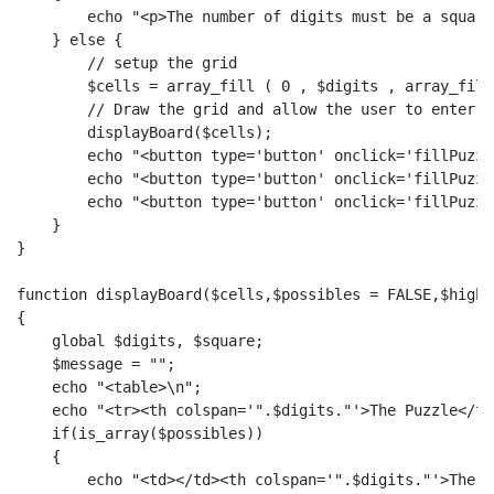
        echo "<p>The number of digits must be a square
    } else {
        // setup the grid
        $cells = array_fill ( 0 , $digits , array_fill
        // Draw the grid and allow the user to enter s
        displayBoard($cells);
        echo "<button type='button' onclick='fillPuzzl
        echo "<button type='button' onclick='fillPuzzl
        echo "<button type='button' onclick='fillPuzzl
    }
}
function displayBoard($cells,$possibles = FALSE,$highl
{
    global $digits, $square;
    $message = "";
    echo "<table>\n";
    echo "<tr><th colspan='".$digits."'>The Puzzle</th
    if(is_array($possibles))
    {
        echo "<td></td><th colspan='".$digits."'>The P