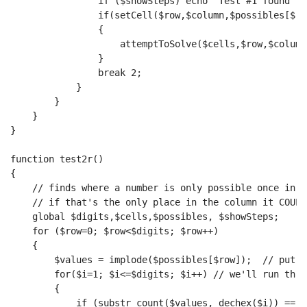
                if ($showSteps) echo "Test #1 found th
                if(setCell($row,$column,$possibles[$ro
                {
                    attemptToSolve($cells,$row,$column
                }
                break 2;
            }
        }
    }
}
function test2r()
{
    // finds where a number is only possible once in a
    // if that's the only place in the column it COULD
    global $digits,$cells,$possibles, $showSteps;
    for ($row=0; $row<$digits; $row++)
    {
        $values = implode($possibles[$row]);  // put a
        for($i=1; $i<=$digits; $i++) // we'll run thro
        {
            if (substr_count($values, dechex($i)) == 1