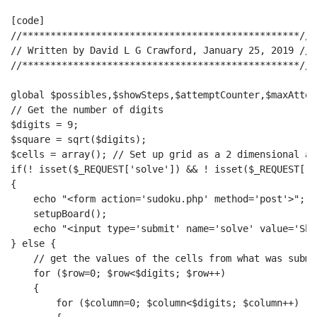
[code]
//*************************************************//
// Written by David L G Crawford, January 25, 2019 //
//*************************************************//
global $possibles,$showSteps,$attemptCounter,$maxAttem
// Get the number of digits
$digits = 9;
$square = sqrt($digits);
$cells = array(); // Set up grid as a 2 dimensional ar
if(! isset($_REQUEST['solve']) && ! isset($_REQUEST['b
{
    echo "<form action='sudoku.php' method='post'>";
    setupBoard();
    echo "<input type='submit' name='solve' value='Sho
} else {
    // get the values of the cells from what was submi
    for ($row=0; $row<$digits; $row++)
    {
        for ($column=0; $column<$digits; $column++)