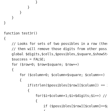
                }
            }
        }
    }
}
function test3r()
{
    // Looks for sets of two possibles in a row (then 
    // then will remove those digits from other possib
    global $digits,$cells,$possibles,$square,$showStep
    $success = FALSE;
    for ($row=0; $row<$square; $row++)
    {
        for ($column=0; $column<$square; $column++)
        {
            if(strlen($possibles[$row][$column]) == 2)
            {
                for($i=$column+1;$i<$digits;$i++) // w
                {
                    if ($possibles[$row][$column]==$po