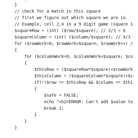
    }
    // check for a match in this square
    // first we figure out which square we are in. 
    // Example, cell 2,4 in a 9 digit game (square is 
    $squareRow = (int) ($row/$square); // 2/3 = 0
    $squareColumn = (int) ($column/$square); // 4/3 = 
    for ($rowWork=0; $rowWork<$square; $rowWork++) // 
    {
        for ($columnWork=0; $columnWork<$square; $colu
        {
            $thisRow = ($squareRow*$square)+$rowWork; 
            $thisColumn = ($squareColumn*$square)+$col
            if(!($row == $thisRow && $column == $thisC
            {
                $safe = FALSE;
                echo "<h2>ERROR: Can't add $value to c
                break 2;
            }
        }
    }