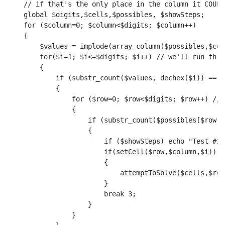
    // if that's the only place in the column it COULD
    global $digits,$cells,$possibles, $showSteps;
    for ($column=0; $column<$digits; $column++)
    {
        $values = implode(array_column($possibles,$col
        for($i=1; $i<=$digits; $i++) // we'll run thro
        {
            if (substr_count($values, dechex($i)) == 1
            {
                for ($row=0; $row<$digits; $row++) // 
                {
                    if (substr_count($possibles[$row][
                    {
                        if ($showSteps) echo "Test #2-
                        if(setCell($row,$column,$i))
                        {
                            attemptToSolve($cells,$row
                        }
                        break 3;
                    }
                }