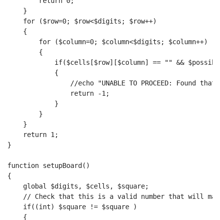
        return 0;
    }
    for ($row=0; $row<$digits; $row++)
    {
        for ($column=0; $column<$digits; $column++)
        {
            if($cells[$row][$column] == "" && $possibl
            {
                //echo "UNABLE TO PROCEED: Found that 
                return -1;
            }
        }
    }
    return 1;
}
function setupBoard()
{
    global $digits, $cells, $square;
    // Check that this is a valid number that will mak
    if((int) $square != $square )
    {