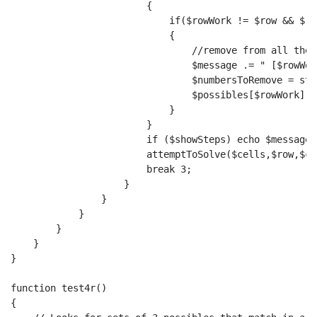
                        {
                            if($rowWork != $row && $ro
                            {
                                //remove from all the 
                                $message .= " [$rowWor
                                $numbersToRemove = str
                                $possibles[$rowWork][$
                            }
                        }
                        if ($showSteps) echo $message.
                        attemptToSolve($cells,$row,$co
                        break 3;
                    }
                }
            }
        }
    }
}
function test4r()
{