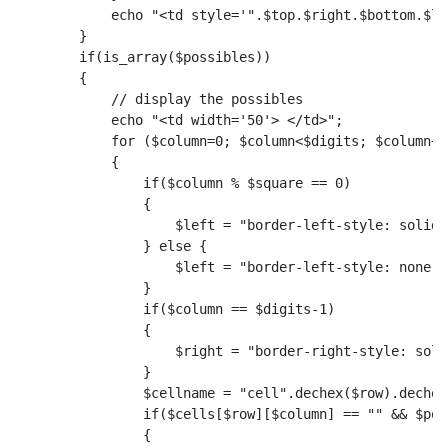
            echo "<td style='".$top.$right.$bottom.$le
        }
        if(is_array($possibles))
        {
            // display the possibles
            echo "<td width='50'> </td>";
            for ($column=0; $column<$digits; $column++
            {
                if($column % $square == 0)
                {
                    $left = "border-left-style: solid;
                } else {
                    $left = "border-left-style: none;"
                }
                if($column == $digits-1)
                {
                    $right = "border-right-style: soli
                }
                $cellname = "cell".dechex($row).dechex
                if($cells[$row][$column] == "" && $pos
                {