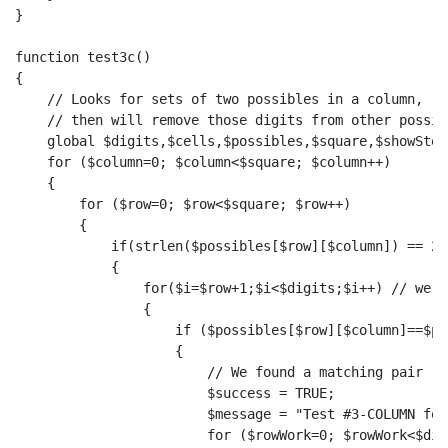
}
function test3c()
{
    // Looks for sets of two possibles in a column, 
    // then will remove those digits from other possib
    global $digits,$cells,$possibles,$square,$showStep
    for ($column=0; $column<$square; $column++)
    {
        for ($row=0; $row<$square; $row++)
        {
            if(strlen($possibles[$row][$column]) == 2)
            {
                for($i=$row+1;$i<$digits;$i++) // we o
                {
                    if ($possibles[$row][$column]==$po
                    {
                        // We found a matching pair
                        $success = TRUE;
                        $message = "Test #3-COLUMN fou
                        for ($rowWork=0; $rowWork<$dig