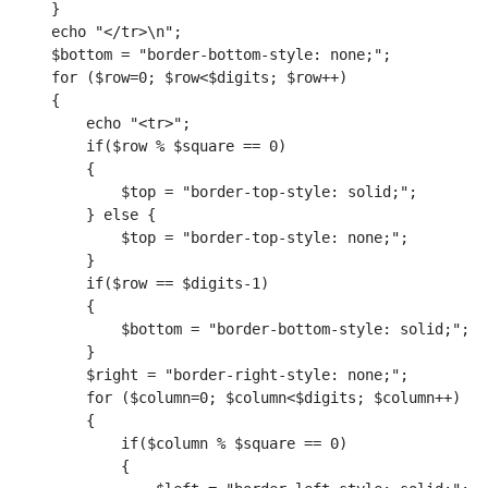
    }
    echo "</tr>\n";
    $bottom = "border-bottom-style: none;";
    for ($row=0; $row<$digits; $row++)
    {
        echo "<tr>";
        if($row % $square == 0)
        {
            $top = "border-top-style: solid;";
        } else {
            $top = "border-top-style: none;";
        }
        if($row == $digits-1)
        {
            $bottom = "border-bottom-style: solid;";
        }
        $right = "border-right-style: none;";
        for ($column=0; $column<$digits; $column++)
        {
            if($column % $square == 0)
            {