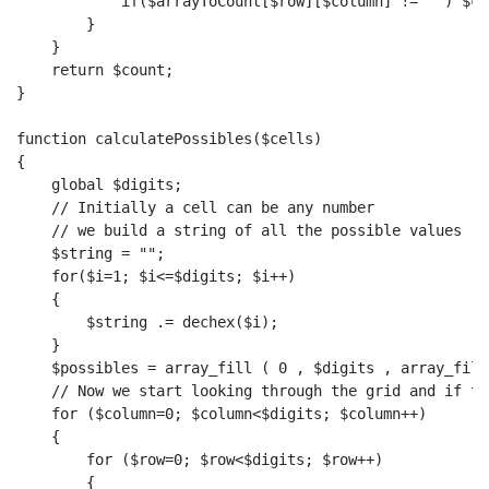
            if($arrayToCount[$row][$column] != "") $co
        }
    }
    return $count;    
}
function calculatePossibles($cells)
{
    global $digits;
    // Initially a cell can be any number
    // we build a string of all the possible values
    $string = "";
    for($i=1; $i<=$digits; $i++)
    {
        $string .= dechex($i);
    }
    $possibles = array_fill ( 0 , $digits , array_fill
    // Now we start looking through the grid and if th
    for ($column=0; $column<$digits; $column++)
    {
        for ($row=0; $row<$digits; $row++)
        {