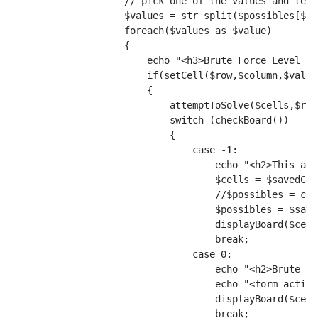
                    // pick one of the values and test
                    $values = str_split($possibles[$ro
                    foreach($values as $value)
                    {
                        echo "<h3>Brute Force Level $a
                        if(setCell($row,$column,$value
                        {
                            attemptToSolve($cells,$row
                            switch (checkBoard())
                            {
                                case -1:
                                    echo "<h2>This att
                                    $cells = $savedCel
                                    //$possibles = cal
                                    $possibles = $save
                                    displayBoard($cell
                                    break;
                                case 0:
                                    echo "<h2>Brute fo
                                    echo "<form action
                                    displayBoard($cell
                                    break;