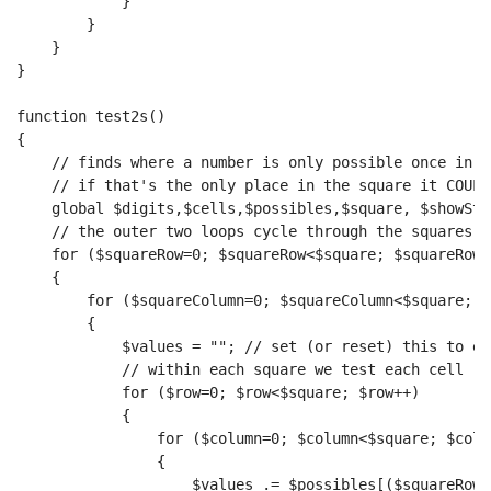
            }
        }
    }
}
function test2s()
{
    // finds where a number is only possible once in a
    // if that's the only place in the square it COULD
    global $digits,$cells,$possibles,$square, $showSte
    // the outer two loops cycle through the squares
    for ($squareRow=0; $squareRow<$square; $squareRow+
    {
        for ($squareColumn=0; $squareColumn<$square; $
        {
            $values = ""; // set (or reset) this to em
            // within each square we test each cell
            for ($row=0; $row<$square; $row++)
            {
                for ($column=0; $column<$square; $colu
                {
                    $values .= $possibles[($squareRow*