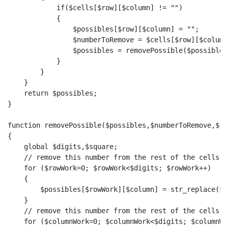
            if($cells[$row][$column] != "")
            {
                $possibles[$row][$column] = "";
                $numberToRemove = $cells[$row][$column
                $possibles = removePossible($possibles
            }
        }
    }
    return $possibles;
}
function removePossible($possibles,$numberToRemove,$ro
{
    global $digits,$square;
    // remove this number from the rest of the cells i
    for ($rowWork=0; $rowWork<$digits; $rowWork++)
    {
        $possibles[$rowWork][$column] = str_replace($n
    }
    // remove this number from the rest of the cells i
    for ($columnWork=0; $columnWork<$digits; $columnWo