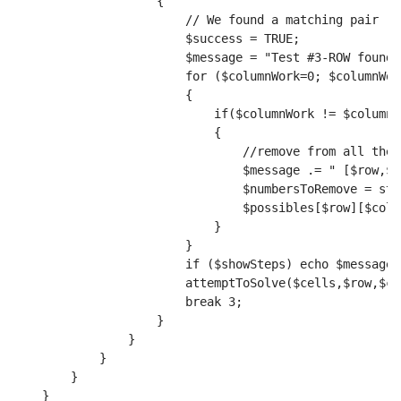
                    {
                        // We found a matching pair
                        $success = TRUE;
                        $message = "Test #3-ROW found 
                        for ($columnWork=0; $columnWor
                        {
                            if($columnWork != $column 
                            {
                                //remove from all the 
                                $message .= " [$row,$c
                                $numbersToRemove = str
                                $possibles[$row][$colu
                            }
                        }
                        if ($showSteps) echo $message.
                        attemptToSolve($cells,$row,$co
                        break 3;
                    }
                }
            }
        }
    }