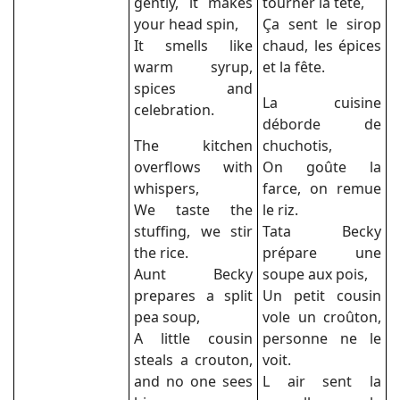
gently, it makes
tourner la tête,
your head spin,
Ça sent le sirop
It smells like
chaud, les épices
warm syrup,
et la fête.
spices and
La cuisine
celebration.
déborde de
The kitchen
chuchotis,
overflows with
On goûte la
whispers,
farce, on remue
We taste the
le riz.
stuffing, we stir
Tata Becky
the rice.
prépare une
Aunt Becky
soupe aux pois,
prepares a split
Un petit cousin
pea soup,
vole un croûton,
A little cousin
personne ne le
steals a crouton,
voit.
and no one sees
L air sent la