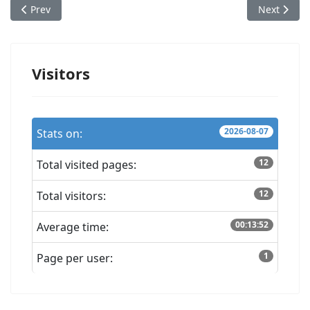
Previous article: Snowman Fun with Princess Annabelle
Next articl
Prev
Next
Visitors
2026-08-07
Stats on:
12
Total visited pages:
12
Total visitors:
00:13:52
Average time:
1
Page per user: