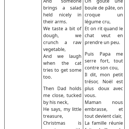
And someone
On goûte une
brings a salad
boule de pâte, on
held nicely in
croque un
their arms.
légume cru,
We taste a bit of
Et on rit quand le
dough, we
chat veut en
crunch a raw
prendre un peu.
vegetable,
Puis Papa me
And we laugh
serre fort, tout
when the cat
contre son cou,
tries to get some
Il dit, mon petit
too.
trésor, Noël est
Then Dad holds
plus doux avec
me close, tucked
vous.
by his neck,
Maman nous
He says, my little
embrasse, et
treasure,
tout devient clair,
Christmas is
La famille réunie