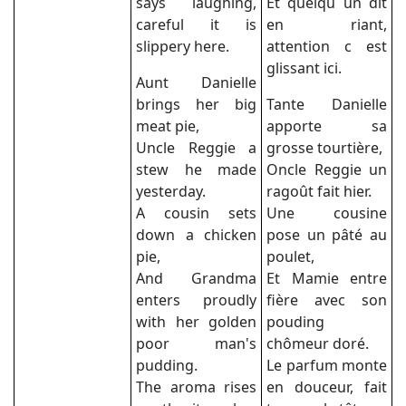
says laughing,
Et quelqu un dit
careful it is
en riant,
slippery here.
attention c est
glissant ici.
Aunt Danielle
brings her big
Tante Danielle
meat pie,
apporte sa
Uncle Reggie a
grosse tourtière,
stew he made
Oncle Reggie un
yesterday.
ragoût fait hier.
A cousin sets
Une cousine
down a chicken
pose un pâté au
pie,
poulet,
And Grandma
Et Mamie entre
enters proudly
fière avec son
with her golden
pouding
poor man's
chômeur doré.
pudding.
Le parfum monte
The aroma rises
en douceur, fait